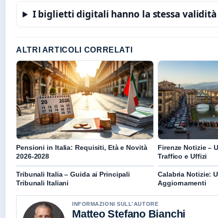
I biglietti digitali hanno la stessa validità
ALTRI ARTICOLI CORRELATI
Pensioni in Italia: Requisiti, Età e Novità
Firenze Notizie – 
2026-2028
Traffico e Uffizi
Tribunali Italia – Guida ai Principali
Calabria Notizie: 
Tribunali Italiani
Aggiornamenti
INFORMAZIONI SULL'AUTORE
Matteo Stefano Bianchi