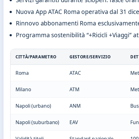
Servizi garantiti durante scioperi: fasce orar
Nuova App ATAC Roma operativa dal 31 dic
Rinnovo abbonamenti Roma esclusivamente 
Programma sostenibilità “+Ricicli +Viaggi” at
CITTÀ/PARAMETRO
GESTORE/SERVIZIO
DET
Roma
ATAC
Met
Milano
ATM
Met
Napoli (urbano)
ANM
Bus
Napoli (suburbano)
EAV
Fun
Validità titoli
Standard nazionale
100