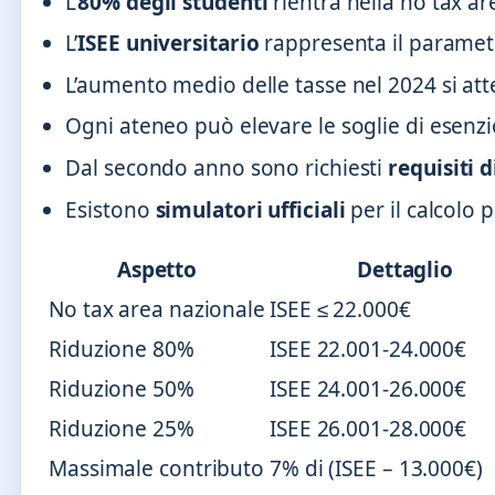
L’
80% degli studenti
rientra nella no tax ar
L’
ISEE universitario
rappresenta il paramet
L’aumento medio delle tasse nel 2024 si att
Ogni ateneo può elevare le soglie di esenzi
Dal secondo anno sono richiesti
requisiti 
Esistono
simulatori ufficiali
per il calcolo 
Aspetto
Dettaglio
No tax area nazionale
ISEE ≤ 22.000€
Riduzione 80%
ISEE 22.001-24.000€
Riduzione 50%
ISEE 24.001-26.000€
Riduzione 25%
ISEE 26.001-28.000€
Massimale contributo
7% di (ISEE – 13.000€)