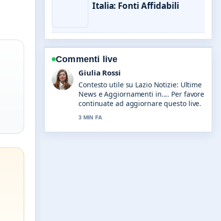
Italia: Fonti Affidabili
Commenti live
Marco Bianchi
La copertura di Sicilia Notizie: fonti
per ultime notizie in... sembra solida e
molto facile da seguire.
5 MIN FA