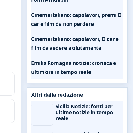
Cinema italiano: capolavori, premi O
car e film da non perdere
Cinema italiano: capolavori, O car e
film da vedere a olutamente
Emilia Romagna notizie: cronaca e
ultim’ora in tempo reale
Altri dalla redazione
Sicilia Notizie: fonti per
,
ultime notizie in tempo
reale