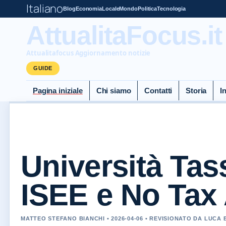
Italiano
Blog
Economia
Locale
Mondo
Politica
Tecnologia
AttualitaFocus.it
Attualitafocus Aggiornamento notizie
GUIDE
Pagina iniziale
Chi siamo
Contatti
Storia
I
Università Tass
ISEE e No Tax
MATTEO STEFANO BIANCHI • 2026-04-06 • REVISIONATO DA LUCA 