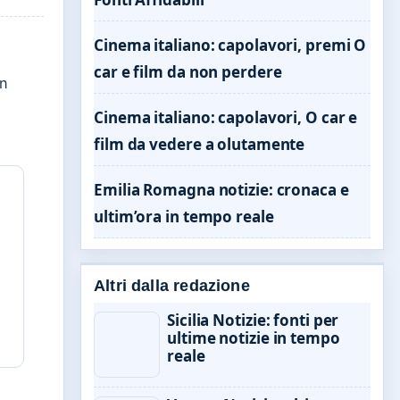
Cinema italiano: capolavori, premi O
car e film da non perdere
un
Cinema italiano: capolavori, O car e
film da vedere a olutamente
Emilia Romagna notizie: cronaca e
ultim’ora in tempo reale
Altri dalla redazione
Sicilia Notizie: fonti per
ultime notizie in tempo
reale