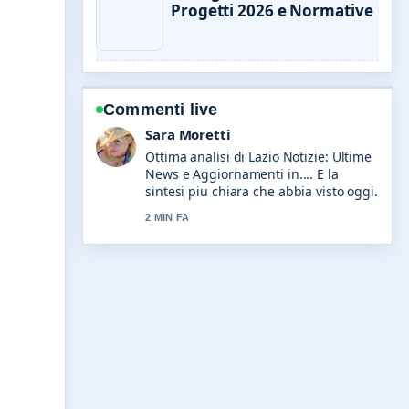
Progetti 2026 e Normative
Commenti live
Giulia Rossi
Seguo da vicino Sicilia Notizie: fonti
per ultime notizie in... – apprezzo il
tono equilibrato di questa copertura.
4 MIN FA