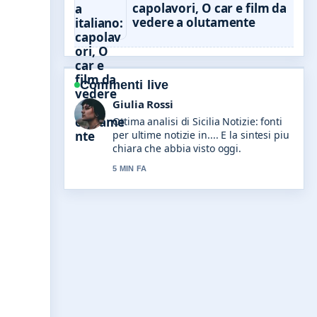
capolavori, O car e film da
vedere a olutamente
Commenti live
Marco Bianchi
Seguo da vicino Veneto Notizie: ultime
notizie dal Veneto oggi... – apprezzo il
tono equilibrato di questa copertura.
7 MIN FA