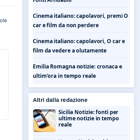
Cinema italiano: capolavori, premi O
ole
car e film da non perdere
Cinema italiano: capolavori, O car e
film da vedere a olutamente
Emilia Romagna notizie: cronaca e
ultim’ora in tempo reale
Altri dalla redazione
Sicilia Notizie: fonti per
ultime notizie in tempo
reale