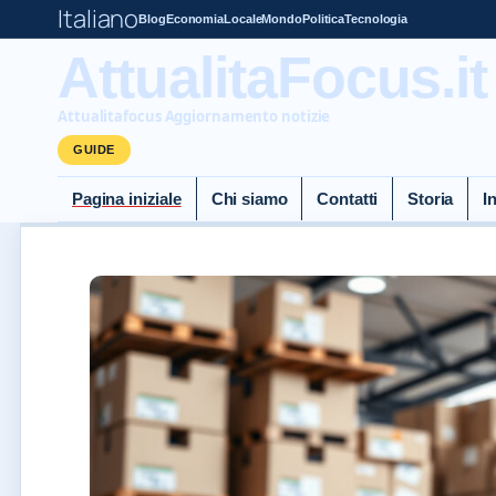
Italiano
Blog
Economia
Locale
Mondo
Politica
Tecnologia
AttualitaFocus.it
Attualitafocus Aggiornamento notizie
GUIDE
Pagina iniziale
Chi siamo
Contatti
Storia
I