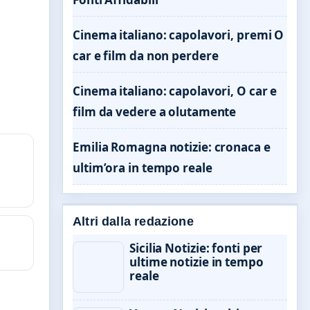
Cinema italiano: capolavori, premi O
car e film da non perdere
Cinema italiano: capolavori, O car e
film da vedere a olutamente
Emilia Romagna notizie: cronaca e
ultim’ora in tempo reale
Altri dalla redazione
Sicilia Notizie: fonti per
ultime notizie in tempo
reale