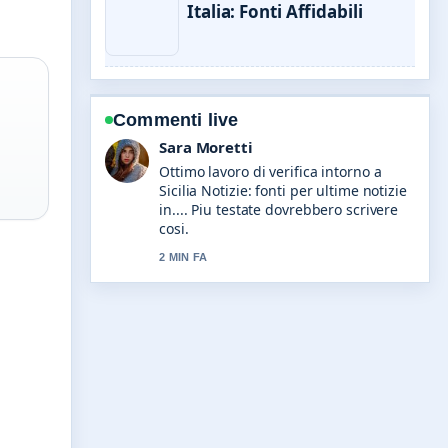
Italia: Fonti Affidabili
Commenti live
Giulia Rossi
Ottima analisi di Veneto Notizie:
ultime notizie dal Veneto oggi.... E la
sintesi piu chiara che abbia visto oggi.
4 MIN FA