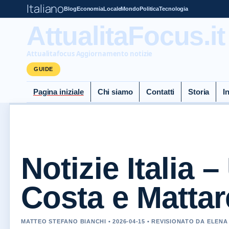
Italiano
Blog
Economia
Locale
Mondo
Politica
Tecnologia
AttualitaFocus.it
Attualitafocus Aggiornamento notizie
GUIDE
Pagina iniziale
Chi siamo
Contatti
Storia
I
Notizie Italia 
Costa e Mattar
MATTEO STEFANO BIANCHI • 2026-04-15 • REVISIONATO DA ELEN