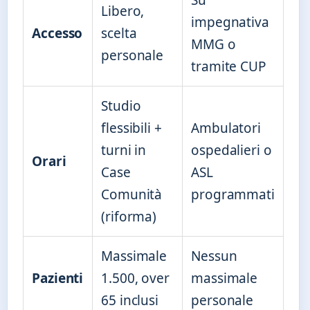
Su
Libero,
impegnativa
Accesso
scelta
MMG o
personale
tramite CUP
Studio
flessibili +
Ambulatori
turni in
ospedalieri o
Orari
Case
ASL
Comunità
programmati
(riforma)
Massimale
Nessun
Pazienti
1.500, over
massimale
65 inclusi
personale