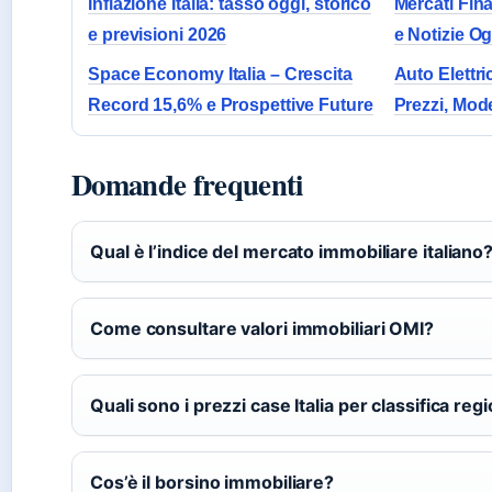
Inflazione Italia: tasso oggi, storico
Mercati Fina
e previsioni 2026
e Notizie Og
Space Economy Italia – Crescita
Auto Elettric
Record 15,6% e Prospettive Future
Prezzi, Mode
Domande frequenti
Qual è l’indice del mercato immobiliare italiano
Come consultare valori immobiliari OMI?
Quali sono i prezzi case Italia per classifica reg
Cos’è il borsino immobiliare?