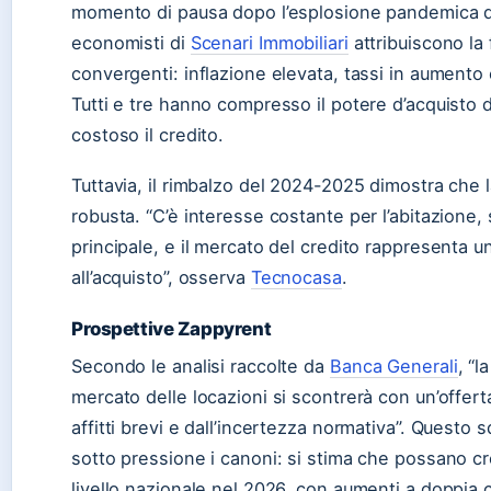
momento di pausa dopo l’esplosione pandemica d
economisti di
Scenari Immobiliari
attribuiscono la f
convergenti: inflazione elevata, tassi in aumento 
Tutti e tre hanno compresso il potere d’acquisto d
costoso il credito.
Tuttavia, il rimbalzo del 2024-2025 dimostra che
robusta. “C’è interesse costante per l’abitazione, 
principale, e il mercato del credito rappresenta 
all’acquisto”, osserva
Tecnocasa
.
Prospettive Zappyrent
Secondo le analisi raccolte da
Banca Generali
, “
mercato delle locazioni si scontrerà con un’offerta 
affitti brevi e dall’incertezza normativa”. Questo sq
sotto pressione i canoni: si stima che possano cr
livello nazionale nel 2026, con aumenti a doppia ci