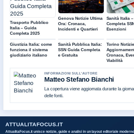
Genova Notizie Ultima
Sanità Italia 
Trasporto Pubblico
Ora: Cronaca,
Completa SSN
Italia – Guida
Incidenti e Quartieri
Esenzioni
Completa 2025
Giustizia Italia: come
Sanità Pubblica Italia:
Torino Notizie
funziona il sistema
SSN Guida Completa
Aggiornament
giudiziario italiano
e Gratuita
Cronaca, Even
Viabilità
INFORMAZIONI SULL'AUTORE
Matteo Stefano Bianchi
La copertura viene aggiornata durante la giorna
delle fonti.
ATTUALITAFOCUS.IT
AttualitaFocus.it unisce notizie, guide e analisi in un layout editoriale moderno