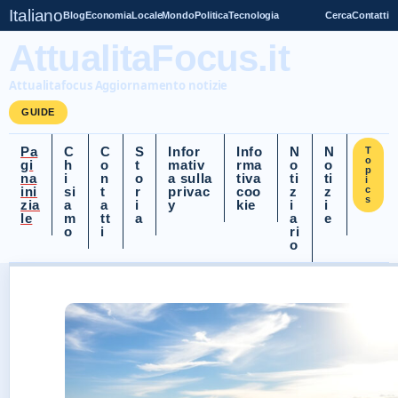
Italiano
Blog
Economia
Locale
Mondo
Politica
Tecnologia
Cerca
Contatti
AttualitaFocus.it
Attualitafocus Aggiornamento notizie
GUIDE
Pa
C
C
S
Infor
Info
N
N
T
o
gi
h
o
t
mativ
rma
o
o
p
na
i
n
o
a sulla
tiva
ti
ti
i
ini
si
t
r
privac
coo
z
z
c
s
zia
a
a
i
y
kie
i
i
le
m
tt
a
a
e
o
i
ri
o