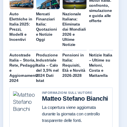
Mutui Italia:
confronto,
simulazione
Auto
Mercati
Nazionale
e guida alle
Elettriche in
Finanziari
Italiana:
offerte
Italia 2025:
Italia:
Eliminata
Prezzi,
Quotazioni
dai Mondiali
Modelli e
e Notizie
2026 e
Incentivi
Oggi
Ultime
Notizie
Autostrade
Produzione
Pensioni in
Notizie Italia
Italia – Storia,
Industriale
Italia:
– Ultime su
Rete, Pedaggi
Italia – Calo
Requisiti,
Meloni,
e
del 3,5% nel
Età e Novità
Costa e
Aggiornamenti
2024 Dati
2026-2028
Mattarella
2024
Istat
INFORMAZIONI SULL'AUTORE
Matteo Stefano Bianchi
La copertura viene aggiornata
durante la giornata con controllo
trasparente delle fonti.