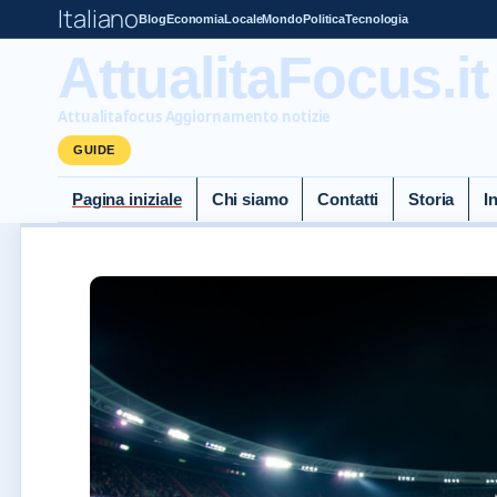
Italiano
Blog
Economia
Locale
Mondo
Politica
Tecnologia
AttualitaFocus.it
Attualitafocus Aggiornamento notizie
GUIDE
Pagina iniziale
Chi siamo
Contatti
Storia
I