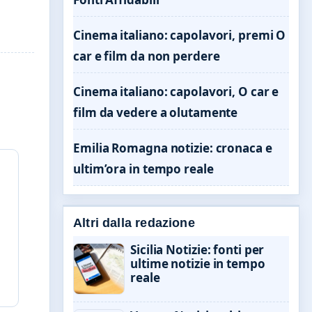
Cinema italiano: capolavori, premi O
car e film da non perdere
Cinema italiano: capolavori, O car e
film da vedere a olutamente
Emilia Romagna notizie: cronaca e
ultim’ora in tempo reale
Altri dalla redazione
Sicilia Notizie: fonti per
ultime notizie in tempo
reale