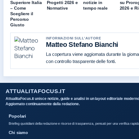
Superiore Italia
Progetti 2026 e
notizie in
su Proro
– Come
Normative
tempo reale
2026 e Ri
Scegliere il
Percorso
Giusto
INFORMAZIONI SULL'AUTORE
Matteo Stefano Bianchi
La copertura viene aggiornata durante la giorna
con controllo trasparente delle fonti.
ATTUALITAFOCUS.IT
AttualitaFocus.it unisce notizie, guide e analisi in un layout editoriale moderno
Aggiornato continuamente dalla redazione.
Popolari
Briefing quotidiani della redazione e risorse di trasparenza, pensati per una verifica rapid
Chi siamo