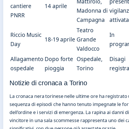
Mattirolo,
present
cantiere
14 aprile
Madonna di
vigilan
PNRR
Campagna
attivat
Teatro
Riccio Music
In
18-19 aprile
Grande
Day
progr
Valdocco
Allagamento
Dopo forte
Ospedale,
Disagi
ospedale
pioggia
Torino
registra
Notizie di cronaca a Torino
La cronaca nera torinese nelle ultime ore ha registrato
sequenza di episodi che hanno tenuto impegnate le for
dell’ordine e i servizi di emergenza. La rapina ai danni d
vincitore in una sala scommesse rappresenta uno dei ca
significativi, con due persone già arrestate grazie