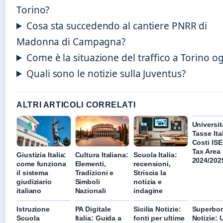
Torino?
Cosa sta succedendo al cantiere PNRR di
Madonna di Campagna?
Come è la situazione del traffico a Torino o
Quali sono le notizie sulla Juventus?
ALTRI ARTICOLI CORRELATI
Universit
Tasse Ita
Costi IS
Tax Area
Giustizia Italia:
Cultura Italiana:
Scuola Italia:
2024/202
come funziona
Elementi,
recensioni,
il sistema
Tradizioni e
Striscia la
giudiziario
Simboli
notizia e
italiano
Nazionali
indagine
Istruzione
PA Digitale
Sicilia Notizie:
Superbo
Scuola
Italia: Guida a
fonti per ultime
Notizie: 