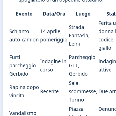
Evento
Data/Ora
Luogo
Sta
Ferita 
Strada
Schianto
14 aprile,
donna 
Fantasia,
auto-camion
pomeriggio
codice
Leini
giallo
Furti
Parcheggio
Indagine in
Indagin
parcheggio
GTT,
corso
attive
Gerbido
Gerbido
Sala
Rapina dopo
Recente
scommesse,
Due arr
vincita
Torino
Piazza
Denun
Vandalismo