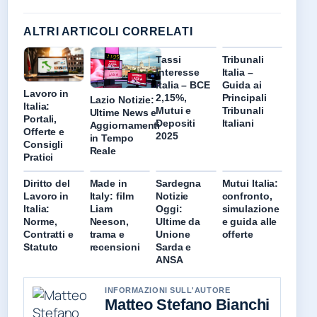
ALTRI ARTICOLI CORRELATI
Tassi
Tribunali
Interesse
Italia –
Italia – BCE
Guida ai
Lavoro in
2,15%,
Principali
Lazio Notizie:
Italia:
Mutui e
Tribunali
Ultime News e
Portali,
Depositi
Italiani
Aggiornamenti
Offerte e
2025
in Tempo
Consigli
Reale
Pratici
Diritto del
Made in
Sardegna
Mutui Italia:
Lavoro in
Italy: film
Notizie
confronto,
Italia:
Liam
Oggi:
simulazione
Norme,
Neeson,
Ultime da
e guida alle
Contratti e
trama e
Unione
offerte
Statuto
recensioni
Sarda e
ANSA
INFORMAZIONI SULL'AUTORE
Matteo Stefano Bianchi